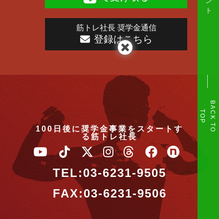
筋トレ社長 奨学金通信
登録はこちら
B
A
K
T
O
O
C
T
P
100日後に奨学金事業をスタートす
る筋トレ社長
TEL:03-6231-9505
FAX:03-6231-9506