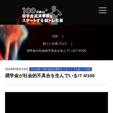
TOP
筋トレ社長ブログ
奨学金が社会的不具合を生んでいる!? 4/100
2024
年
06
月
13
日
100日後に奨学金返済事業をスタートする筋トレ社長
奨学金が社会的不具合を生んでいる!? 4/100